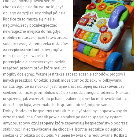
chodzić. Można powiedzieć, że
chodzik daje dziecku wolność, gdyż
od jego decyzji zależy dokąd pójdzie.
Rodzice za to muszą się nieźle
nagłowić, żeby pozabezpieczać
newralgiczne miejsca domu, gdyż
mobilny maluszek może łatwo zrobić
sobie krzywdę. Zatem czeka rodziców
zabezpieczanie
kontaktów, rogów
mebli, usunięcie wszelkich
potencjalnie niebezpiecznych ozdób,
urządzeń, przedmiotów, które maluch
mógłby dosięgnąć. Ważne jest także zabezpieczenie schodów, progów i
innych przeszkód. Chodzik jednak może pomóc dziecku w odkrywaniu
świata, tego, że na nóżkach jest fajnie chodzić, lepiej niż
raczkować
czy
siedzieć, co może je zmobilizować do samodzielnego chodzenia. Niektóre
urządzenia, jak wózeczki do pchania, zabierają dziecku możliwość dotarcia
do każdego kąta, więc maluch chcąc tam dotrzeć, pójdzie sam.
Dobry chodzik to bezpieczny chodzik. Musi być stabilny i dopasowany do
wzrostu malucha. Chodzik powinien także posiadać specjalny system
antypoślizgowy, czyli
stopery
, które zapewniają bezpieczeństwo poprzez
stabilność i nieprzewracanie się chodzika. Istotna jest także odległość
siedziska chodzika od pulpitu. Najlepiej by była ona regulowana.
Kółka
z