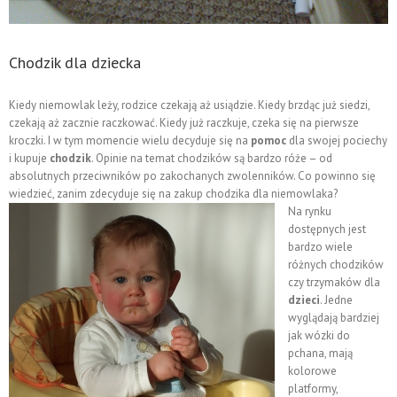
Chodzik dla dziecka
Kiedy niemowlak leży, rodzice czekają aż usiądzie. Kiedy brzdąc już siedzi,
czekają aż zacznie raczkować. Kiedy już raczkuje, czeka się na pierwsze
kroczki. I w tym momencie wielu decyduje się na
pomoc
dla swojej pociechy
i kupuje
chodzik
. Opinie na temat chodzików są bardzo róże – od
absolutnych przeciwników po zakochanych zwolenników. Co powinno się
wiedzieć, zanim zdecyduje się na zakup chodzika dla niemowlaka?
Na rynku
dostępnych jest
bardzo wiele
różnych chodzików
czy trzymaków dla
dzieci
. Jedne
wyglądają bardziej
jak wózki do
pchana, mają
kolorowe
platformy,