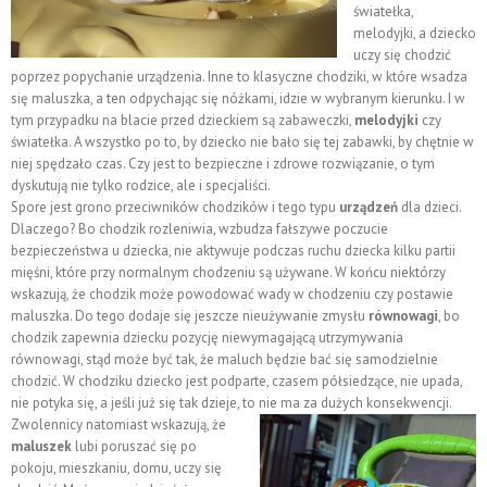
światełka,
melodyjki, a dziecko
uczy się chodzić
poprzez popychanie urządzenia. Inne to klasyczne chodziki, w które wsadza
się maluszka, a ten odpychając się nóżkami, idzie w wybranym kierunku. I w
tym przypadku na blacie przed dzieckiem są zabaweczki,
melodyjki
czy
światełka. A wszystko po to, by dziecko nie bało się tej zabawki, by chętnie w
niej spędzało czas. Czy jest to bezpieczne i zdrowe rozwiązanie, o tym
dyskutują nie tylko rodzice, ale i specjaliści.
Spore jest grono przeciwników chodzików i tego typu
urządzeń
dla dzieci.
Dlaczego? Bo chodzik rozleniwia, wzbudza fałszywe poczucie
bezpieczeństwa u dziecka, nie aktywuje podczas ruchu dziecka kilku partii
mięśni, które przy normalnym chodzeniu są używane. W końcu niektórzy
wskazują, że chodzik może powodować wady w chodzeniu czy postawie
maluszka. Do tego dodaje się jeszcze nieużywanie zmysłu
równowagi
, bo
chodzik zapewnia dziecku pozycję niewymagającą utrzymywania
równowagi, stąd może być tak, że maluch będzie bać się samodzielnie
chodzić. W chodziku dziecko jest podparte, czasem półsiedzące, nie upada,
nie potyka się, a jeśli już się tak dzieje, to nie ma za dużych konsekwencji.
Zwolennicy natomiast wskazują, że
maluszek
lubi poruszać się po
pokoju, mieszkaniu, domu, uczy się