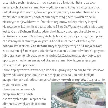
ostatnich trzech miesiącach – od stycznia do kwietnia- lista rodziców
unikających płacenia alimentów wydłużyła się o kolejne 2,6 tysiąca osób.
Jednak nie jest to norma, bowiem po raz pierwszy zawarto informacje o
zmniejszeniu się liczby osób zadłużonych względem swoich dzieci w
niektórych województwach. Do takich regionów należy między innymi
Mazowsze, w którym liczba ta spadła o 55 osób. Wyraźny spadek widoczny
jest także na Dolnym Śląsku, gdzie obok liczby osób, spadła także kwota
zadłużenia o ponad 92 miliony złotych. Jak szacują socjolodzy, strach przez
zaostrzonymi karami wynikającymi z Kodeksu karnego okazał się być
dobrym straszakiem.
Zaostrzone kary
mają wejść w życie 31 maja br. Karą
za co najmniej 3 miesiące opóźnienia w płaceniu alimentów będzie grzywna
lub ograniczenie lub pozbawienie wolności. Zastąpiono zapisy dotyczące
uporczywym uchylaniem się od płacenia alimentów trzymiesięcznym
okresem braku płatności.
I choć zapisy znowelizowanego kodeksu grożą więzieniem, to Ministerstwo
Sprawiedliwości przekonuje, że nie mają na celu zaludniania i tak już
przepełnionych zakładów karnych. Autorzy
nowych przepisów
liczą na to, że
w
pierwszym roku
obowiązywania nowych
przepisów liczba osób
osadzonych z tytułu niepłacenia
alimentów zwiększy się o około