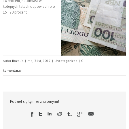
10 procent, natomiast w
kolejnych latach odpowiednio o
15 i 20 procent.
Autor
Rozalia
|
maj 31st, 2017
|
Uncategorized
|
0
komentarzy
Podziel się tym ze znajomymi!