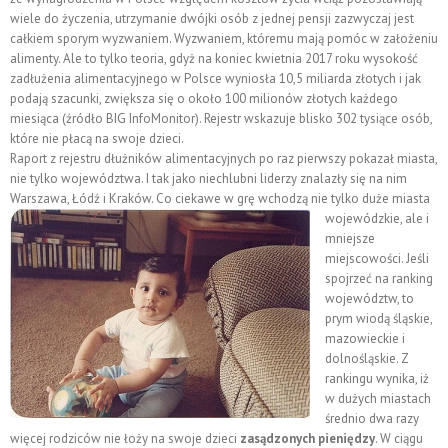
wiele do życzenia, utrzymanie dwójki osób z jednej pensji zazwyczaj jest
całkiem sporym wyzwaniem. Wyzwaniem, któremu mają pomóc w założeniu
alimenty. Ale to tylko teoria, gdyż na koniec kwietnia 2017 roku wysokość
zadłużenia alimentacyjnego w Polsce wyniosła 10,5 miliarda złotych i jak
podają szacunki, zwiększa się o około 100 milionów złotych każdego
miesiąca (źródło BIG InfoMonitor). Rejestr wskazuje blisko 302 tysiące osób,
które nie płacą na swoje dzieci.
Raport z rejestru dłużników alimentacyjnych po raz pierwszy pokazał miasta,
nie tylko województwa. I tak jako niechlubni liderzy znalazły się na nim
Warszawa, Łódź i Kraków. Co ciekawe w grę wchodzą nie tylko duże miasta
wojewódzkie, ale i
mniejsze
miejscowości. Jeśli
spojrzeć na ranking
województw, to
prym wiodą śląskie,
mazowieckie i
dolnośląskie. Z
rankingu wynika, iż
w dużych miastach
średnio dwa razy
więcej rodziców nie łoży na swoje dzieci
zasądzonych pieniędzy
. W ciągu